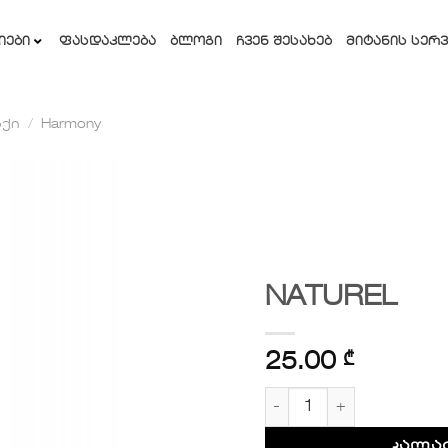
ᲘᲔᲑᲘ
ᲤᲐᲡᲓᲐᲙᲚᲔᲑᲐ
ᲑᲚᲝᲒᲘ
ᲩᲕᲔᲜ ᲨᲔᲡᲐᲮᲔᲑ
ᲛᲘᲢᲐᲜᲘᲡ ᲡᲔᲠᲕ
ქი
/
Harmony
სურვილების
სიაში
დამატება
NATUREL
25.00
₾
რაოდენობა: NATUREL
კალა