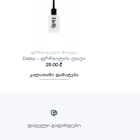
ᲤᲠᲩᲮᲘᲚᲔᲑᲘᲡ ᲛᲝᲕᲚᲐ
Daisy – ფრჩხილის ლაქი
25.00
₾
კალათაში დამატება
დაცული გადახდები