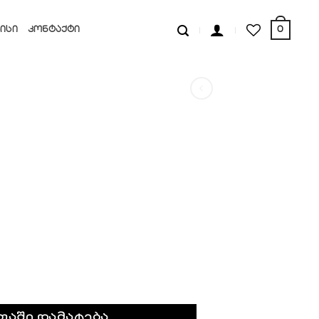
0
ᲘᲡᲘ
ᲙᲝᲜᲢᲐᲥᲢᲘ
თაში დამატება