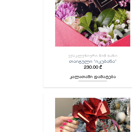
ᲔᲥᲡᲙᲚᲣᲖᲘᲣᲠᲘ ᲜᲘᲨ ᲮᲐᲖᲘ
თაიგული “იკებანა”
230.00
₾
კალათაში დამატება
სურვილე
სიაში
დამატებ