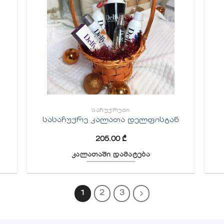
ᲡᲐᲩᲣᲥᲠᲔᲑᲘ
სასაჩუქრე კალათა დელფისგან
205.00
₾
კალათაში დამატება
1
2
3