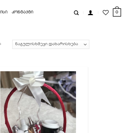
0
ᲘᲡᲘ
ᲙᲝᲜᲢᲐᲥᲢᲘ
s
სურვილების
სიაში
დამატება