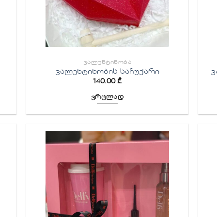
ᲕᲐᲚᲔᲜᲢᲘᲜᲝᲑᲐ
ვალენტინობის საჩუქარი
ვ
140.00
₾
ვრცლად
ბის
სურვილების
სიაში
ა
დამატება