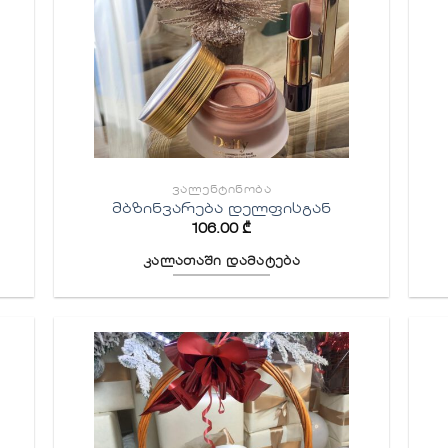
ᲕᲐᲚᲔᲜᲢᲘᲜᲝᲑᲐ
მბზინვარება დელფისგან
106.00
₾
კალათაში დამატება
ბის
სურვილების
სიაში
ა
დამატება