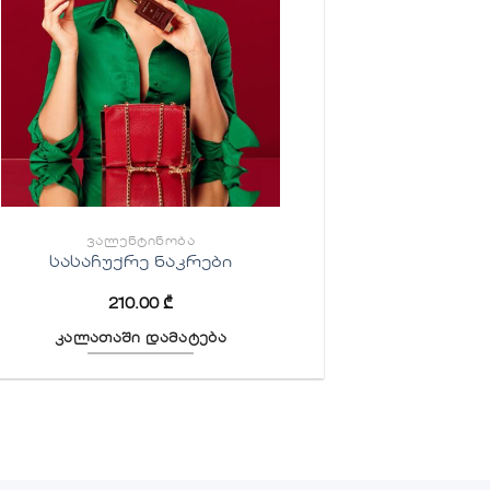
ᲕᲐᲚᲔᲜᲢᲘᲜᲝᲑᲐ
სასაჩუქრე ნაკრები
210.00
₾
კალათაში დამატება