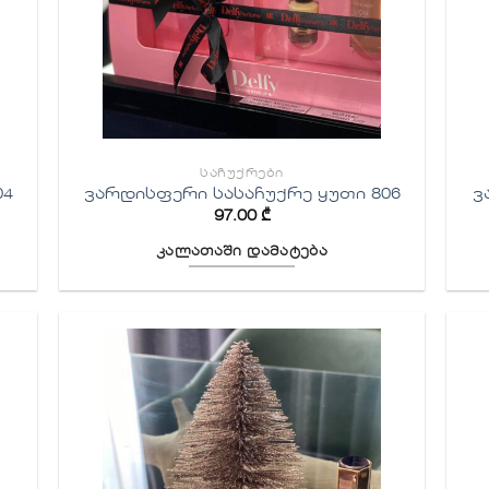
ᲡᲐᲩᲣᲥᲠᲔᲑᲘ
04
ვარდისფერი სასაჩუქრე ყუთი 806
ვ
97.00
₾
კალათაში დამატება
ბის
სურვილების
სიაში
ა
დამატება