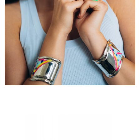
კოსმეტიკა ტონალური კრემი ჰიალურონი წარბის
კორექტორი kosmetika tonaluri kremi hialuroni carbis
koreqtori