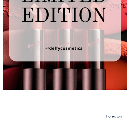
კოსმეტიკა ტონალური კრემი ჰიალურონი წარბის
კორექტორი kosmetika tonaluri kremi hialuroni carbis
koreqtori
ბრიტანული კოსმეტიკური