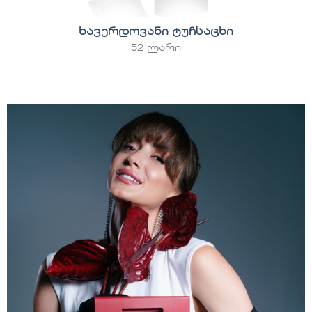
ხავერდოვანი ტუჩსაცხი
52 ლარი