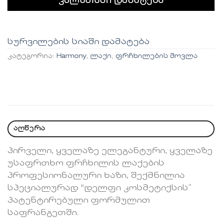
კალათაში დამატება
სურვილების სიაში დამატება
კატეგორია:
Harmony
,
ლაქი
,
ფრჩხილების მოვლა
აღწერა
პირველი, ყველაზე ელეგანტური, ყველაზე
უსაფრთხო ფრჩხილის ლაქების
პროფესიონალური ხაზი, შექმნილია
სპეციალურად “დელფი კოსმეტიქსის”
პატენტირებული ფორმულით
საფრანგეთში.