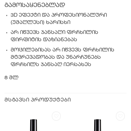
გამოსაყენებლად
3D ეფექტი და პროფესიონალური
(უმაღლესი) ხარისხი
არ იწვევს ჯანსაღი ფრჩხილის
ფირფიტის დაზიანებას
მოცილებისას არ იწვევს ფრჩხილის
მტვრევადობას და უნარჩუნებს
ფრჩხილს ჯანსაღ იერსახეს
8 მლ
ᲛᲡᲒᲐᲕᲡᲘ ᲞᲠᲝᲓᲣᲥᲢᲔᲑᲘ
სურვილების
სურვილების
სიაში
სიაში