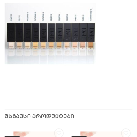
ᲛᲡᲒᲐᲕᲡᲘ ᲞᲠᲝᲓᲣᲥᲢᲔᲑᲘ