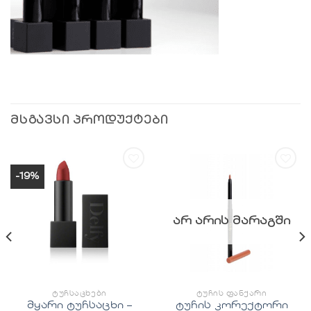
ᲛᲡᲒᲐᲕᲡᲘ ᲞᲠᲝᲓᲣᲥᲢᲔᲑᲘ
-19%
სურვილების
სურვილების
სიაში
სიაში
დამატება
დამატება
ᲐᲠ ᲐᲠᲘᲡ ᲛᲐᲠᲐᲒᲨᲘ
ᲢᲣᲩᲡᲐᲪᲮᲔᲑᲘ
ᲢᲣᲩᲘᲡ ᲤᲐᲜᲥᲐᲠᲘ
მყარი ტუჩსაცხი –
ტუჩის კორექტორი