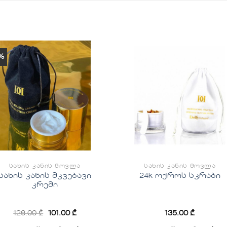
%
სურვილების
სურვილებ
სიაში
სიაში
დამატება
დამატებ
ᲡᲐᲮᲘᲡ ᲙᲐᲜᲘᲡ ᲛᲝᲕᲚᲐ
ᲡᲐᲮᲘᲡ ᲙᲐᲜᲘᲡ ᲛᲝᲕᲚᲐ
სახის კანის მკვებავი
24k ოქროს სკრაბი
კრემი
126.00
₾
101.00
₾
135.00
₾