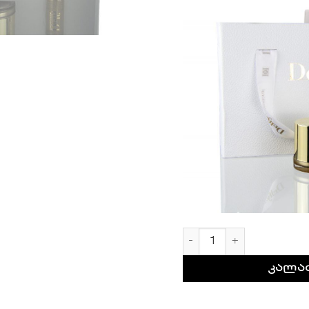
რაოდენობა: სასაჩუქ
კალა