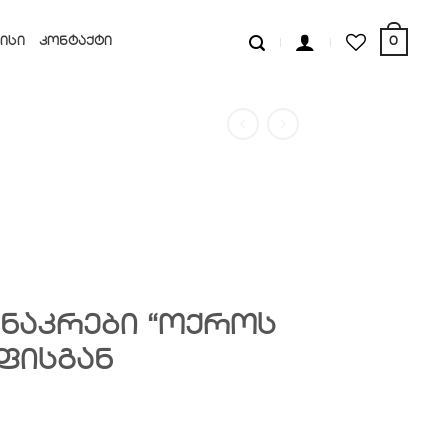
0
ᲘᲡᲘ
ᲙᲝᲜᲢᲐᲥᲢᲘ
 ნაკრები “ოქროს
ფისგან