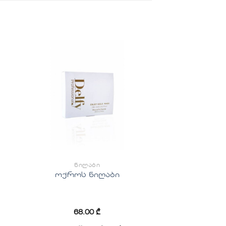
ის
სურვილების
სიაში
ა
დამატება
ᲜᲘᲦᲐᲑᲘ
ოქროს ნიღაბი
68.00
₾