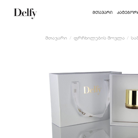
Skip
to
ᲛᲗᲐᲕᲐᲠᲘ
ᲙᲐᲢᲔᲒᲝᲠ
content
მთავარი
/
ფრჩხილების მოვლა
/
სა