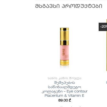
ᲛᲡᲒᲐᲕᲡᲘ ᲞᲠᲝᲓᲣᲥᲢᲔᲑᲘ
-20
სურვილების
სურვილების
სიაში
სიაში
დამატება
დამატება
ᲢᲘᲜᲝᲑᲐ
ᲡᲐᲮᲘᲡ ᲙᲐᲜᲘᲡ ᲛᲝᲕᲚᲐ
შეშუპების
რე ბარათი
საწინააღმდეგო
კოლაგენი – Eye contour
Placentum & Vitamin E
.00
₾
89.00
₾