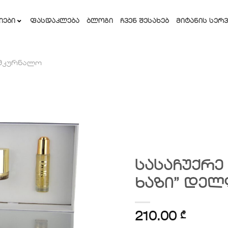
ᲘᲔᲑᲘ
ᲤᲐᲡᲓᲐᲙᲚᲔᲑᲐ
ᲑᲚᲝᲒᲘ
ᲩᲕᲔᲜ ᲨᲔᲡᲐᲮᲔᲑ
ᲛᲘᲢᲐᲜᲘᲡ ᲡᲔᲠᲕ
მკურნალო
სურვილების
სიაში
დამატება
სასაჩუქრე
ხაზი” დელ
210.00
₾