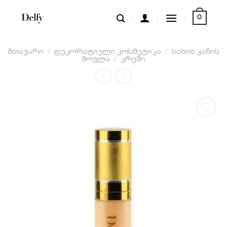
Skip
0
to
content
მთავარი
/
დეკორატიული კოსმეტიკა
/
სახის კანის
მოვლა
/
კრემი
სურვილების
სიაში
დამატება