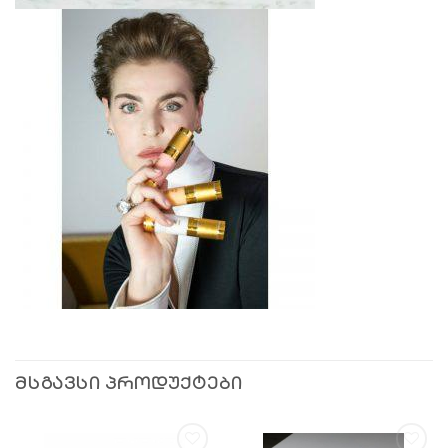
ᲛᲡᲒᲐᲕᲡᲘ ᲞᲠᲝᲓᲣᲥᲢᲔᲑᲘ