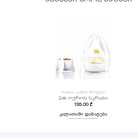
ᲛᲡᲒᲐᲕᲡᲘ ᲞᲠᲝᲓᲣᲥᲢᲔᲑᲘ
სურვილების
სიაში
დამატება
ᲡᲐᲮᲘᲡ ᲙᲐᲜᲘᲡ ᲛᲝᲕᲚᲐ
24k ოქროს სკრაბი
135.00
₾
კალათაში დამატება