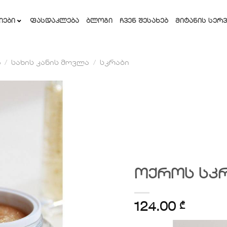
ᲘᲔᲑᲘ
ᲤᲐᲡᲓᲐᲙᲚᲔᲑᲐ
ᲑᲚᲝᲒᲘ
ᲩᲕᲔᲜ ᲨᲔᲡᲐᲮᲔᲑ
ᲛᲘᲢᲐᲜᲘᲡ ᲡᲔᲠᲕ
ა
/
სახის კანის მოვლა
/
სკრაბი
სურვილების
სიაში
დამატება
ოქროს სკ
124.00
₾