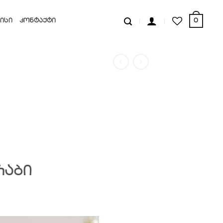
0
ᲘᲡᲘ
ᲙᲝᲜᲢᲐᲥᲢᲘ
რაბი