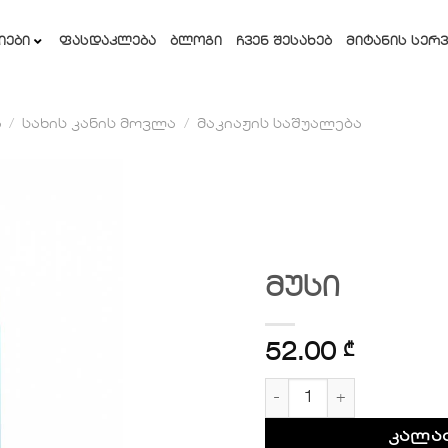
ᲘᲔᲑᲘ
ᲤᲐᲡᲓᲐᲙᲚᲔᲑᲐ
ᲑᲚᲝᲒᲘ
ᲩᲕᲔᲜ ᲨᲔᲡᲐᲮᲔᲑ
ᲛᲘᲢᲐᲜᲘᲡ ᲡᲔᲠᲕ
ა
/
სახის კანის მოვლა
/
მაკიაჟის საშუალება
სურვილების
სიაში
დამატება
მუსი
52.00
₾
რაოდენობა: მუსი
კალა