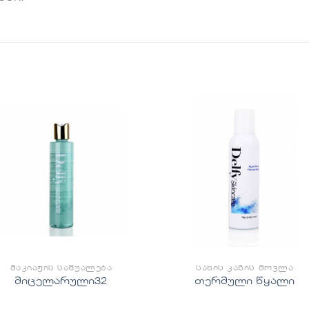
სურვილების
სურვილებ
სიაში
სიაში
დამატება
დამატებ
ᲛᲐᲙᲘᲐᲟᲘᲡ ᲡᲐᲨᲣᲐᲚᲔᲑᲐ
ᲡᲐᲮᲘᲡ ᲙᲐᲜᲘᲡ ᲛᲝᲕᲚᲐ
მიცელარული32
თერმული წყალი