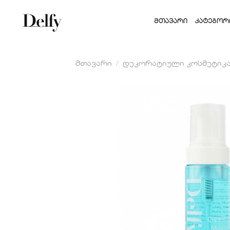
Skip
to
ᲛᲗᲐᲕᲐᲠᲘ
ᲙᲐᲢᲔᲒᲝᲠ
content
მთავარი
/
დეკორატიული კოსმეტიკ