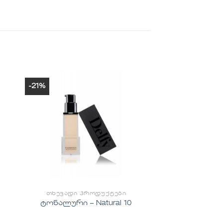
-21%
ის
სურვილების
სიაში
ა
დამატება
ᲗᲮᲔᲕᲐᲓᲘ ᲞᲠᲝᲓᲣᲥᲢᲔᲑᲘ
ტონალური – Natural 10