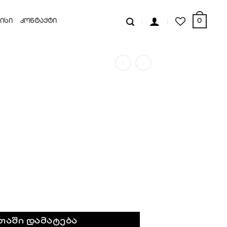
0
ᲘᲡᲘ
ᲙᲝᲜᲢᲐᲥᲢᲘ
თაში დამატება