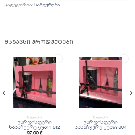
კატეგორია:
საჩუქრები
ᲛᲡᲒᲐᲕᲡᲘ ᲞᲠᲝᲓᲣᲥᲢᲔᲑᲘ
სურვილების
სურვილების
სიაში
სიაში
დამატება
დამატება
ᲡᲣᲜᲐᲛᲝ
ᲡᲣᲜᲐᲛᲝ
ვარდისფერი
ვარდისფერი
სასაჩუქრე ყუთი 812
სასაჩუქრე ყუთი 804
97.00
₾