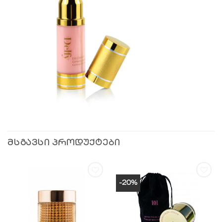
ᲛᲡᲒᲐᲕᲡᲘ ᲞᲠᲝᲓᲣᲥᲢᲔᲑᲘ
-20%
სურვილების
სურვილების
სიაში
სიაში
დამატება
დამატება