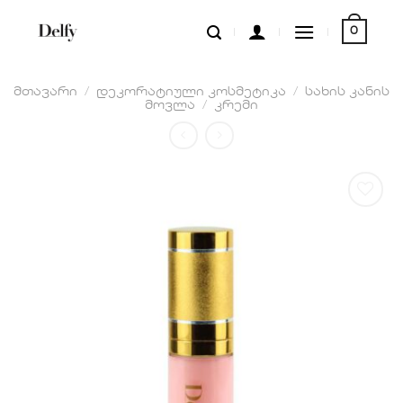
Skip
0
to
content
მთავარი
/
დეკორატიული კოსმეტიკა
/
სახის კანის
მოვლა
/
კრემი
სურვილების
სიაში
დამატება