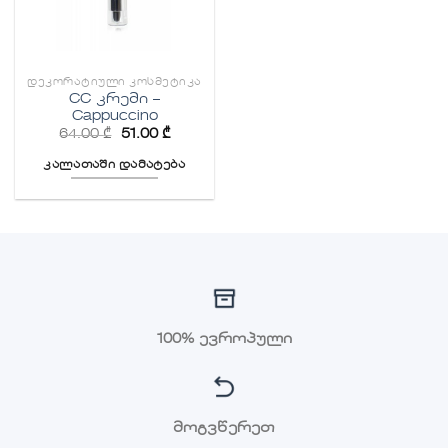
ᲓᲔᲙᲝᲠᲐᲢᲘᲣᲚᲘ ᲙᲝᲡᲛᲔᲢᲘᲙᲐ
CC კრემი –
Cappuccino
64.00
₾
51.00
₾
კალათაში დამატება
100% ევროპული
მოგვწერეთ