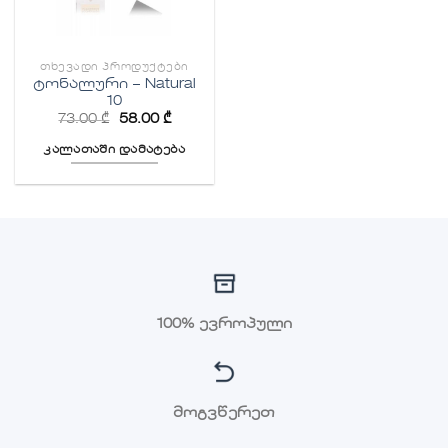
ᲗᲮᲔᲕᲐᲓᲘ ᲞᲠᲝᲓᲣᲥᲢᲔᲑᲘ
ტონალური – Natural
10
73.00
₾
58.00
₾
კალათაში დამატება
100% ევროპული
მოგვწერეთ