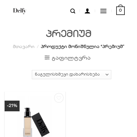
Skip
0
to
content
პრემიუმ
მთავარი
/
პროდუქტი მონიშნულია “პრემიუმ”
ᲒᲐᲤᲘᲚᲢᲕᲠᲐ
-21%
სურვილების
სიაში
დამატება